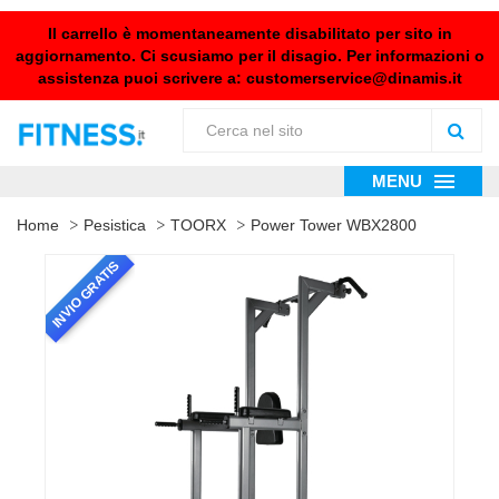
Il carrello è momentaneamente disabilitato per sito in
aggiornamento. Ci scusiamo per il disagio. Per informazioni o
assistenza puoi scrivere a:
customerservice@dinamis.it
MENU
Home
Pesistica
TOORX
Power Tower WBX2800
INVIO GRATIS