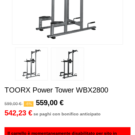
TOORX Power Tower WBX2800
559,00 €
599,00 €
-6%
542,23 €
se paghi con bonifico anticipato
Il carrello è momentaneamente disabilitato per sito in