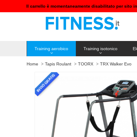
Il carrello è momentaneamente disabilitato per sito i
Training aerobico
Training isotonico
El
Home
Tapis Roulant
TOORX
TRX Walker Evo
INVIO GRATIS