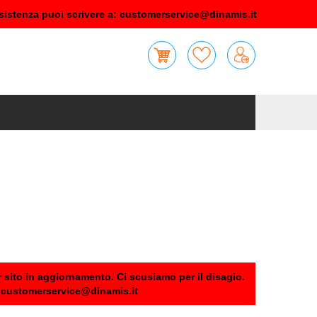
sistenza puoi scrivere a:
customerservice@dinamis.it
 sito in aggiornamento. Ci scusiamo per il disagio.
:
customerservice@dinamis.it