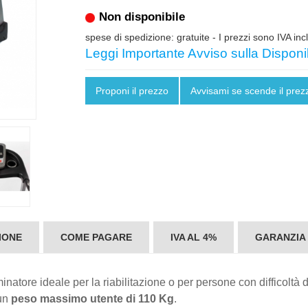
Non disponibile
spese di spedizione: gratuite
- I prezzi sono IVA inc
Leggi Importante Avviso sulla Disponib
Proponi il prezzo
Avvisami se scende il prez
IONE
COME PAGARE
IVA AL 4%
GARANZIA
inatore ideale per la riabilitazione o per persone con difficolt
 un
peso massimo utente di 110 Kg
.