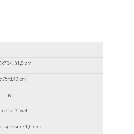
0x70x131,5 cm
x75x140 cm
no
le su 3 livelli
 - spessore 1,6 mm