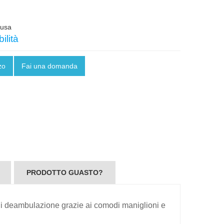
lusa
ilità
zo
Fai una domanda
PRODOTTO GUASTO?
à di deambulazione grazie ai comodi maniglioni e