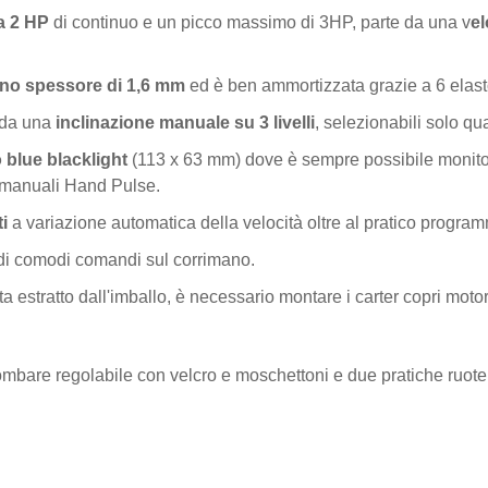
a 2 HP
di continuo e un picco massimo di 3HP, parte da una v
el
uno spessore di 1,6 mm
ed è ben ammortizzata grazie a 6 elast
 da una
inclinazione manuale su 3 livelli
, selezionabili solo qu
o blue blacklight
(113 x 63 mm) dove è sempre possibile monitorar
ri manuali Hand Pulse.
i
a variazione automatica della velocità oltre al pratico progr
di comodi comandi sul corrimano.
ta estratto dall'imballo, è necessario montare i carter copri moto
mbare regolabile con velcro e moschettoni e due pratiche ruote p