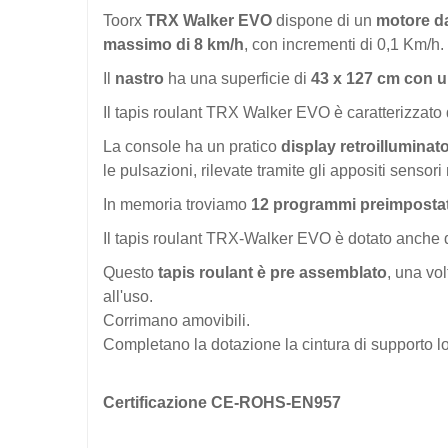
Toorx
TRX Walker EVO
dispone di un
motore d
massimo di 8 km/h
, con incrementi di 0,1 Km/h.
Il
nastro
ha una superficie di
43 x 127 cm con 
Il tapis roulant TRX Walker EVO è caratterizzato
La console ha un pratico
display retroilluminat
le pulsazioni, rilevate tramite gli appositi senso
In memoria troviamo
12 programmi preimpostat
Il tapis roulant TRX-Walker EVO è dotato anche 
Questo
tapis roulant è pre assemblato
, una vol
all'uso.
Corrimano amovibili.
Completano la dotazione la cintura di supporto lo
Certificazione CE-ROHS-EN957