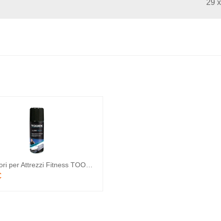
29 x
Accessori per Attrezzi Fitness TOORX Lubetech Spray Lubrificante
€