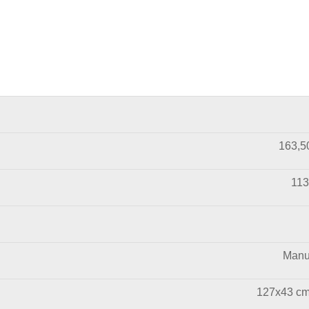
163,5
113
Manua
127x43 cm