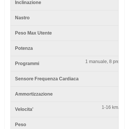
Ele
Inclinazione
4
Nastro
Peso Max Utente
2 hp
Potenza
1 manuale, 8 preimpos
Programmi
Sensore Frequenza Cardiaca
8 
Ammortizzazione
1-16 km/h co
Velocita'
Peso