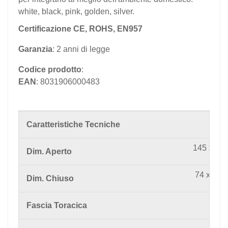
white, black, pink, golden, silver.
Certificazione CE, ROHS, EN957
Garanzia
: 2 anni di legge
Codice prodotto
:
EAN
: 8031906000483
Caratteristiche Tecniche
145 x 74
Dim. Aperto
74 x 26 
Dim. Chiuso
O
Fascia Toracica