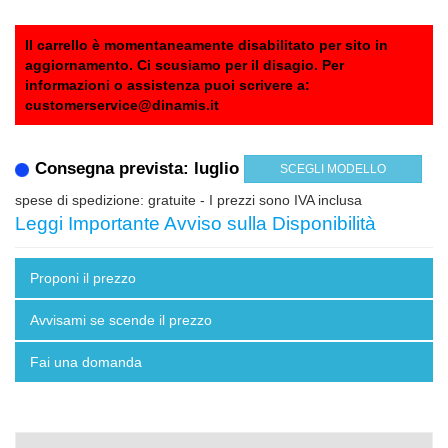
Il carrello è momentaneamente disabilitato per sito in
aggiornamento. Ci scusiamo per il disagio. Per
informazioni o assistenza puoi scrivere a:
customerservice@dinamis.it
Consegna prevista: luglio
SCEGLI MODELLO
spese di spedizione: gratuite
- I prezzi sono IVA inclusa
Leggi Importante Avviso sulla Disponibilità
Proponi il prezzo
Avvisami se scende il prezzo
Fai una domanda