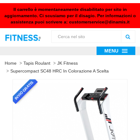
Il carrello è momentaneamente disabilitato per sito in
aggiornamento. Ci scusiamo per il disagio. Per informazioni o
assistenza puoi scrivere a:
customerservice@dinamis.it
MENU
Home
Tapis Roulant
JK Fitness
Supercompact SC48 HRC In Colorazione A Scelta
INVIO GRATIS