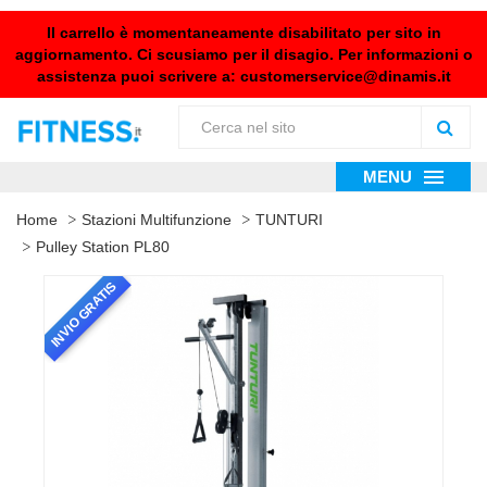
Il carrello è momentaneamente disabilitato per sito in
aggiornamento. Ci scusiamo per il disagio. Per informazioni o
assistenza puoi scrivere a:
customerservice@dinamis.it
MENU
Home
Stazioni Multifunzione
TUNTURI
Pulley Station PL80
INVIO GRATIS