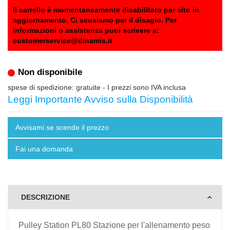
Il carrello è momentaneamente disabilitato per sito in
aggiornamento. Ci scusiamo per il disagio. Per
informazioni o assistenza puoi scrivere a:
customerservice@dinamis.it
Non disponibile
spese di spedizione: gratuite
- I prezzi sono IVA inclusa
Leggi Importante Avviso sulla Disponibilità
Avvisami se scende il prezzo
Fai una domanda
DESCRIZIONE
Pulley Station PL80 Stazione per l'allenamento peso