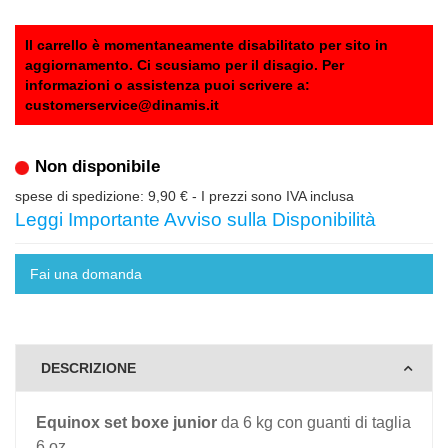
Il carrello è momentaneamente disabilitato per sito in
aggiornamento. Ci scusiamo per il disagio. Per
informazioni o assistenza puoi scrivere a:
customerservice@dinamis.it
Non disponibile
spese di spedizione: 9,90 €
- I prezzi sono IVA inclusa
Leggi Importante Avviso sulla Disponibilità
Fai una domanda
DESCRIZIONE
Equinox set boxe junior
da 6 kg con guanti di taglia
6 oz.