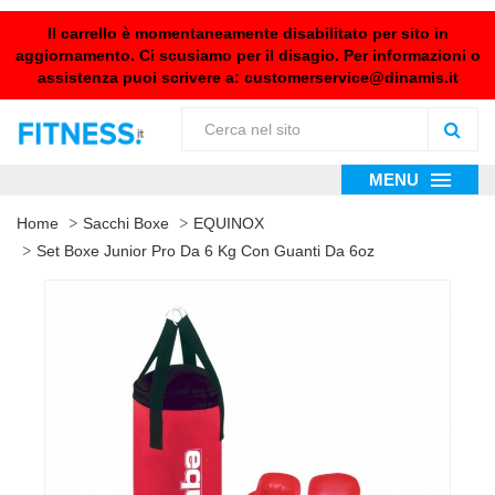
Il carrello è momentaneamente disabilitato per sito in
aggiornamento. Ci scusiamo per il disagio. Per informazioni o
assistenza puoi scrivere a:
customerservice@dinamis.it
MENU
Home
Sacchi Boxe
EQUINOX
Set Boxe Junior Pro Da 6 Kg Con Guanti Da 6oz