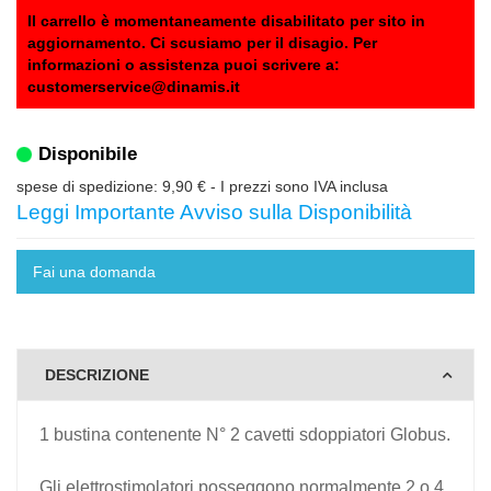
Il carrello è momentaneamente disabilitato per sito in
aggiornamento. Ci scusiamo per il disagio. Per
informazioni o assistenza puoi scrivere a:
customerservice@dinamis.it
Disponibile
spese di spedizione: 9,90 €
- I prezzi sono IVA inclusa
Leggi Importante Avviso sulla Disponibilità
Fai una domanda
DESCRIZIONE
1 bustina contenente N° 2 cavetti sdoppiatori Globus.
Gli elettrostimolatori posseggono normalmente 2 o 4