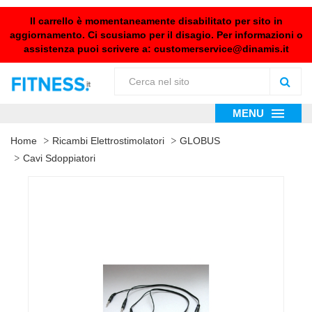
Il carrello è momentaneamente disabilitato per sito in
aggiornamento. Ci scusiamo per il disagio. Per informazioni o
assistenza puoi scrivere a:
customerservice@dinamis.it
MENU
Home
Ricambi Elettrostimolatori
GLOBUS
Cavi Sdoppiatori