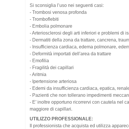
Si sconsiglia l’uso nei seguenti casi:
- Trombosi venosa profonda
- Tromboflebiti
- Embolia polmonare
- Arteriosclerosi degli arti inferiori e problemi di
- Dermatiti della zona da trattare, cancrena, traum
- Insufficienza cardiaca, edema polmonare, edema
- Deformità importati dell'area da trattare
- Emofilia
- Fragilità dei capillari
- Aritmia
- Ipertensione arteriosa
- Edemi da insufficienza cardiaca, epatica, renal
- Pazienti che non tollerano impedimenti meccan
- E’ inoltre opportuno ricorrervi con cautela nel c
maggiore di capillari.
UTILIZZO PROFESSIONALE:
Il professionista che acquista ed utilizza apparec