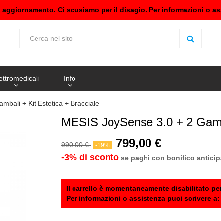
n aggiornamento. Ci scusiamo per il disagio. Per informazioni o as
ettromedicali
Info
mbali + Kit Estetica + Bracciale
MESIS JoySense 3.0 + 2 Gambal
799,00 €
990,00 €
-19%
-3% di sconto
se paghi con bonifico anticip
Il carrello è momentaneamente disabilitato per
Per informazioni o assistenza puoi scrivere a