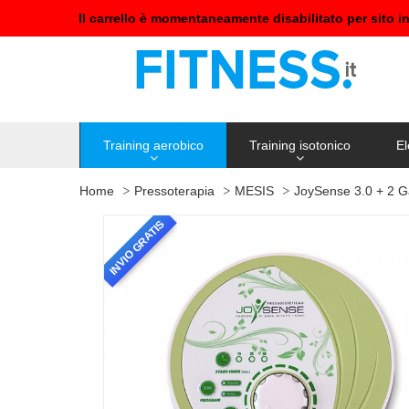
Il carrello è momentaneamente disabilitato per sito i
Training aerobico
Training isotonico
El
Home
Pressoterapia
MESIS
JoySense 3.0 + 2 Ga
INVIO GRATIS