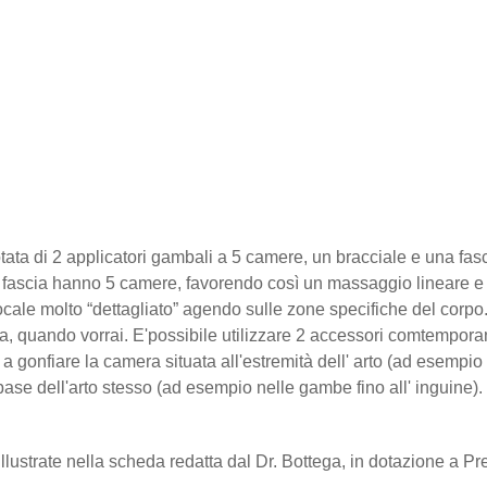
ta di 2 applicatori gambali a 5 camere, un bracciale e una fasc
e fascia hanno 5 camere, favorendo così un massaggio lineare e 
ale molto “dettagliato” agendo sulle zone specifiche del corpo
a tua, quando vorrai. E'possibile utilizzare 2 accessori comtempo
a a gonfiare la camera situata all'estremità dell' arto (ad esempi
ase dell'arto stesso (ad esempio nelle gambe fino all' inguine).
ustrate nella scheda redatta dal Dr. Bottega, in dotazione a P