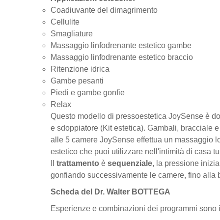
Coadiuvante del dimagrimento
Cellulite
Smagliature
Massaggio linfodrenante estetico gambe
Massaggio linfodrenante estetico braccio
Ritenzione idrica
Gambe pesanti
Piedi e gambe gonfie
Relax
Questo modello di pressoestetica JoySense è dota
e sdoppiatore (Kit estetica). Gambali, bracciale 
alle 5 camere JoySense effettua un massaggio loc
estetico che puoi utilizzare nell'intimità di cas
Il
trattamento
è
sequenziale
, la pressione inizi
gonfiando successivamente le camere, fino alla b
Scheda del Dr. Walter BOTTEGA
Esperienze e combinazioni dei programmi sono ill