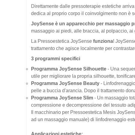
Direttamente dalle pressoterapie estetiche arriv
dedica al proprio corpo il coinvolgimento non è s
JoySense è un apparecchio per massaggio pr
massaggio ai piedi, alle braccia, al polpaccio, ai
La Pressoestetica JoySense
funziona
! JoySense
trattamento che agisce localmente per contrastare g
3 programmi specifici
Programma JoySense Silhouette
- Una sequenz
utile per migliorare la propria silhouette, tonificar
Programma JoySense Beauty
- Linfodrenaggio 
pelle a buccia d'arancia. Dopo il trattamento do
Programma JoySense Slim
- Un massaggio tota
compressione e decompressione del tessuto adi
Il macchinario per Pressoestetica Mesis JoySense 
ad un massaggio manuale) di linfodrenaggio estetic
Applicazioni estetiche: