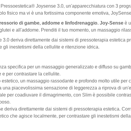
a Pressoestetica® Joysense 3.0, un'apparecchiatura con 3 progra
olo fisico ma vi è una fortissima componente emotiva, JoySense de
essorio di gambe, addome e linfodrenaggio. Joy-Sense
è u
 glutei e all'addome. Prenditi il tuo momento, un massaggio rilas
 3.0 deriva direttamente dai sistemi di pressoterapia estetica pr
li inestetismi della cellulite e ritenzione idrica.
a specifica per un massaggio generalizzato e diffuso su gambe
e e per contrastare la cellulite.
estetico, un massaggio rassodante e profondo molto utile per cont
na una piacevolissima sensazione di leggerezza a riprova di un'e
le per coadiuvare il dimagrimento, con Slim è possibile contras
poso.
deriva direttamente dai sistemi di pressoterapia estetica. Corr
o che agisce localmente, per contrastare gli inestetismi della ce