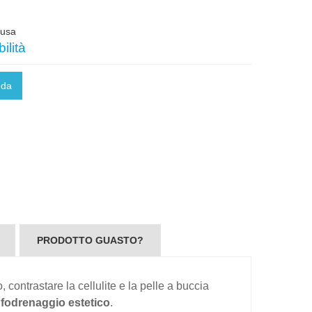
lusa
ilità
nda
PRODOTTO GUASTO?
ontrastare la cellulite e la pelle a buccia
nfodrenaggio
estetico
.