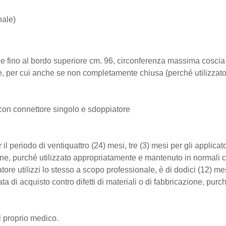
nale)
e fino al bordo superiore cm. 96, circonferenza massima coscia
e
, per cui anche se non completamente chiusa (perché utilizzato
con
connettore singolo e sdoppiatore
 il periodo di ventiquattro (24) mesi, tre (3) mesi per gli applicat
zione, purché utilizzato appropriatamente e mantenuto in normali c
zatore utilizzi lo stesso a scopo professionale, è di dodici (12) m
ata di acquisto contro difetti di materiali o di fabbricazione, pu
l proprio medico.