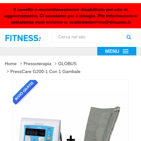
Il carrello è momentaneamente disabilitato per sito in
aggiornamento. Ci scusiamo per il disagio. Per informazioni o
assistenza puoi scrivere a:
customerservice@dinamis.it
MENU
Home
Pressoterapia
GLOBUS
PressCare G200-1 Con 1 Gambale
INVIO GRATIS