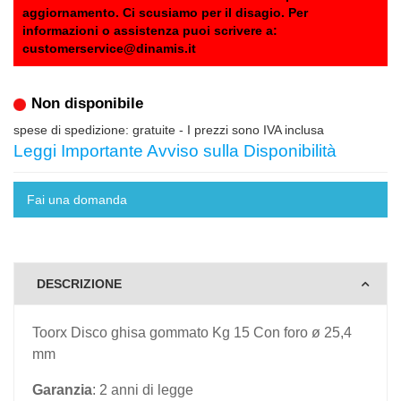
aggiornamento. Ci scusiamo per il disagio. Per
informazioni o assistenza puoi scrivere a:
customerservice@dinamis.it
Non disponibile
spese di spedizione: gratuite
- I prezzi sono IVA inclusa
Leggi Importante Avviso sulla Disponibilità
Fai una domanda
DESCRIZIONE
Toorx Disco ghisa gommato Kg 15
Con foro ø 25,4
mm
Garanzia
: 2 anni di legge