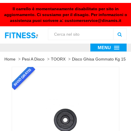
Il carrello è momentaneamente disabilitato per sito in
aggiornamento. Ci scusiamo per il disagio. Per informazioni o
assistenza puoi scrivere a:
customerservice@dinamis.it
MENU
Home
Pesi A Disco
TOORX
Disco Ghisa Gommato Kg 15
INVIO GRATIS