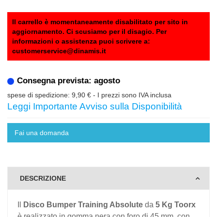
Il carrello è momentaneamente disabilitato per sito in
aggiornamento. Ci scusiamo per il disagio. Per
informazioni o assistenza puoi scrivere a:
customerservice@dinamis.it
Consegna prevista: agosto
spese di spedizione: 9,90 €
- I prezzi sono IVA inclusa
Leggi Importante Avviso sulla Disponibilità
Fai una domanda
DESCRIZIONE
Il
Disco Bumper Training Absolute
da
5 Kg Toorx
è realizzato in gomma nera con foro di 45 mm, con