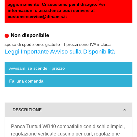
aggiornamento. Ci scusiamo per il disagio. Per
informazioni o assistenza puoi scrivere a:
customerservice@dinamis.it
Non disponibile
spese di spedizione: gratuite
- I prezzi sono IVA inclusa
Leggi Importante Avviso sulla Disponibilità
Avvisami se scende il prezzo
Fai una domanda
DESCRIZIONE
Panca Tunturi WB40 compatibile con dischi olimpici,
regolazione verticale cuscino per curl, regolazione