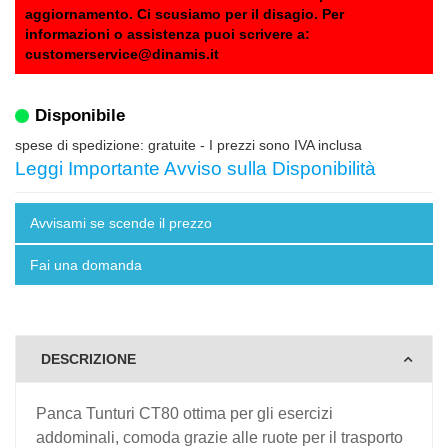
aggiornamento. Ci scusiamo per il disagio. Per
informazioni o assistenza puoi scrivere a:
customerservice@dinamis.it
Disponibile
spese di spedizione: gratuite
- I prezzi sono IVA inclusa
Leggi Importante Avviso sulla Disponibilità
Avvisami se scende il prezzo
Fai una domanda
DESCRIZIONE
Panca Tunturi CT80 ottima per gli esercizi
addominali, comoda grazie alle ruote per il trasporto