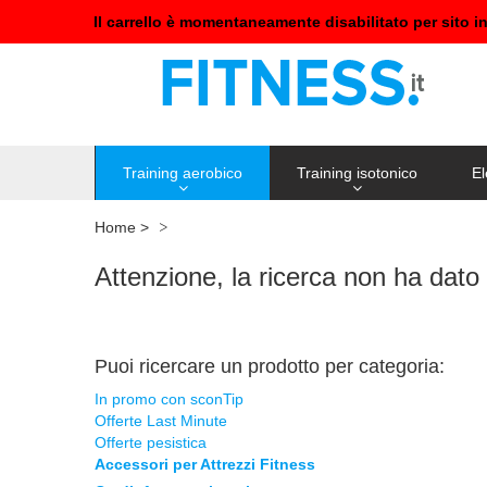
Il carrello è momentaneamente disabilitato per sito i
Training aerobico
Training isotonico
El
Home
>
Attenzione, la ricerca non ha dato r
Puoi ricercare un prodotto per categoria:
In promo con sconTip
Offerte Last Minute
Offerte pesistica
Accessori per Attrezzi Fitness