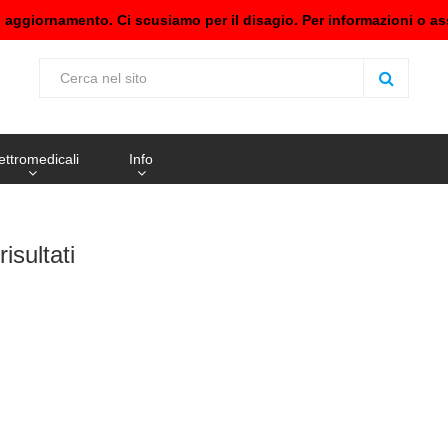
n aggiornamento. Ci scusiamo per il disagio. Per informazioni o as
ettromedicali
Info
isultati