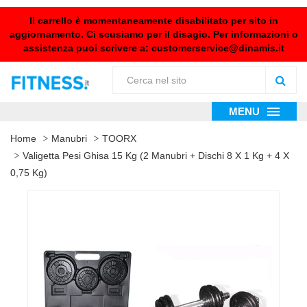
Il carrello è momentaneamente disabilitato per sito in
aggiornamento. Ci scusiamo per il disagio. Per informazioni o
assistenza puoi scrivere a:
customerservice@dinamis.it
MENU
Home
Manubri
TOORX
Valigetta Pesi Ghisa 15 Kg (2 Manubri + Dischi 8 X 1 Kg + 4 X
0,75 Kg)