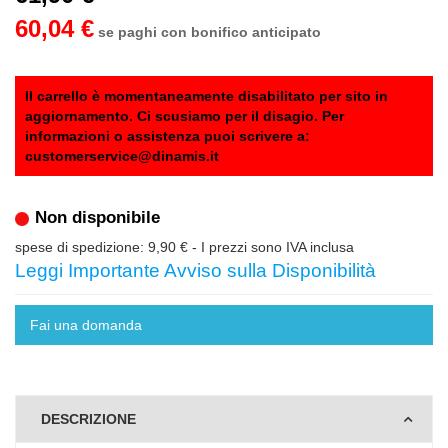
60,04 €
se paghi con bonifico anticipato
Il carrello è momentaneamente disabilitato per sito in
aggiornamento. Ci scusiamo per il disagio. Per
informazioni o assistenza puoi scrivere a:
customerservice@dinamis.it
Non disponibile
spese di spedizione: 9,90 €
- I prezzi sono IVA inclusa
Leggi Importante Avviso sulla Disponibilità
Fai una domanda
DESCRIZIONE