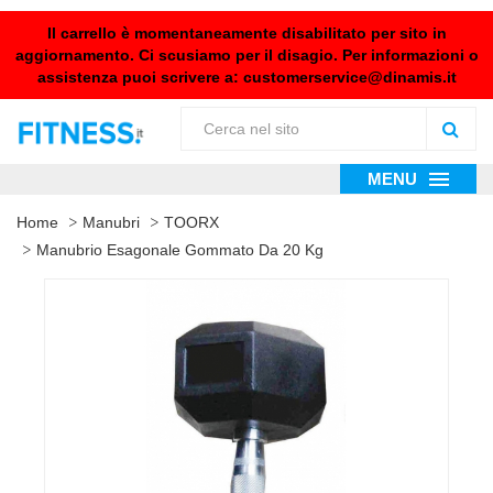
Il carrello è momentaneamente disabilitato per sito in
aggiornamento. Ci scusiamo per il disagio. Per informazioni o
assistenza puoi scrivere a:
customerservice@dinamis.it
MENU
Home
Manubri
TOORX
Manubrio Esagonale Gommato Da 20 Kg