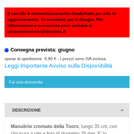
Il carrello è momentaneamente disabilitato per sito in
aggiornamento. Ci scusiamo per il disagio. Per
informazioni o assistenza puoi scrivere a:
customerservice@dinamis.it
Consegna prevista: giugno
spese di spedizione: 9,90 €
- I prezzi sono IVA inclusa
Leggi Importante Avviso sulla Disponibilità
Fai una domanda
DESCRIZIONE
Manubrio cromato della Toorx
, lungo 35 cm, con
chiusura a vite e foro di diametro 25 mm. E' lo