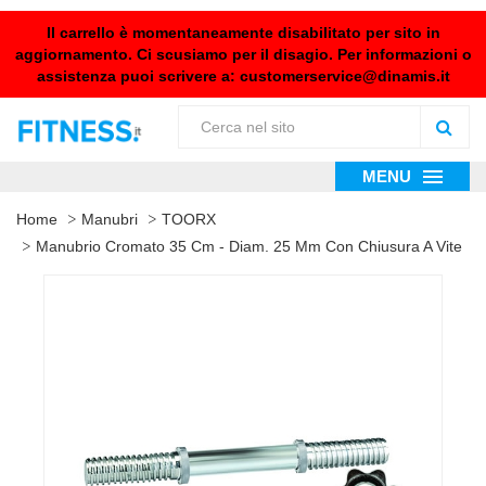
Il carrello è momentaneamente disabilitato per sito in
aggiornamento. Ci scusiamo per il disagio. Per informazioni o
assistenza puoi scrivere a:
customerservice@dinamis.it
MENU
Home
Manubri
TOORX
Manubrio Cromato 35 Cm - Diam. 25 Mm Con Chiusura A Vite