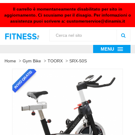
Il carrello è momentaneamente disabilitato per sito in
aggiornamento. Ci scusiamo per il disagio. Per informazioni o
assistenza puoi scrivere a:
customerservice@dinamis.it
MENU
Home
Gym Bike
TOORX
SRX-50S
INVIO GRATIS