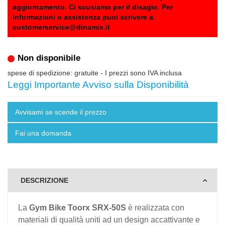
aggiornamento. Ci scusiamo per il disagio. Per
informazioni o assistenza puoi scrivere a:
customerservice@dinamis.it
Non disponibile
spese di spedizione: gratuite
- I prezzi sono IVA inclusa
Leggi Importante Avviso sulla Disponibilità
Avvisami se scende il prezzo
Fai una domanda
DESCRIZIONE
La
Gym Bike Toorx SRX-50S
è realizzata con
materiali di qualità uniti ad un design accattivante e