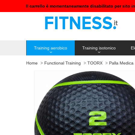
Il carrello è momentaneamente disabilitato per sito i
Training aerobico
Training isotonico
El
Home
Functional Training
TOORX
Palla Medica