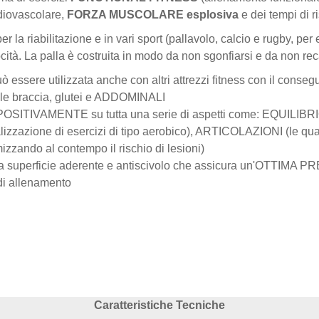
rdiovascolare,
FORZA MUSCOLARE esplosiva
e dei tempi di ri
per la riabilitazione e in vari sport (pallavolo, calcio e rugby, p
cità. La palla è costruita in modo da non sgonfiarsi e da non rec
uò essere utilizzata anche con altri attrezzi fitness con il co
elle braccia, glutei e ADDOMINALI
e POSITIVAMENTE su tutta una serie di aspetti come: EQUILIBRIO (
azione di esercizi di tipo aerobico), ARTICOLAZIONI (le qu
zzando al contempo il rischio di lesioni)
na superficie aderente e antiscivolo che assicura un'OTTIMA PR
i allenamento
Caratteristiche Tecniche