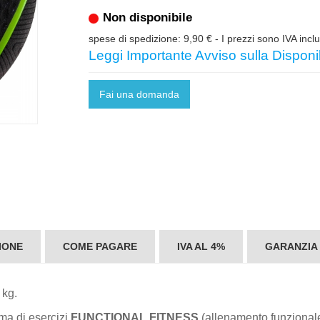
Non disponibile
spese di spedizione: 9,90 €
- I prezzi sono IVA incl
Leggi Importante Avviso sulla Disponib
Fai una domanda
IONE
COME PAGARE
IVA AL 4%
GARANZIA
 kg.
ma di esercizi
FUNCTIONAL FITNESS
(allenamento funzionale),