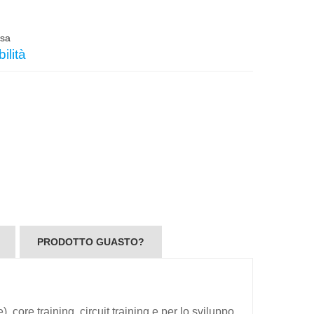
usa
ilità
PRODOTTO GUASTO?
 core training, circuit training e per lo sviluppo