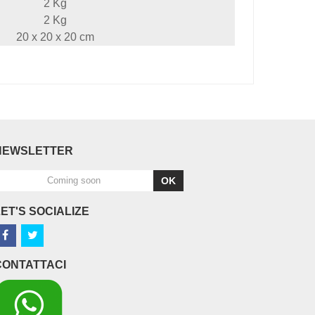
2 Kg
2 Kg
20 x 20 x 20 cm
NEWSLETTER
OK
LET'S SOCIALIZE
CONTATTACI