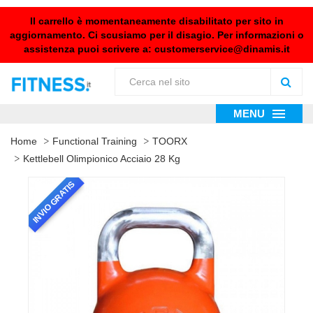
Il carrello è momentaneamente disabilitato per sito in
aggiornamento. Ci scusiamo per il disagio. Per informazioni o
assistenza puoi scrivere a:
customerservice@dinamis.it
MENU
Home
Functional Training
TOORX
Kettlebell Olimpionico Acciaio 28 Kg
INVIO GRATIS