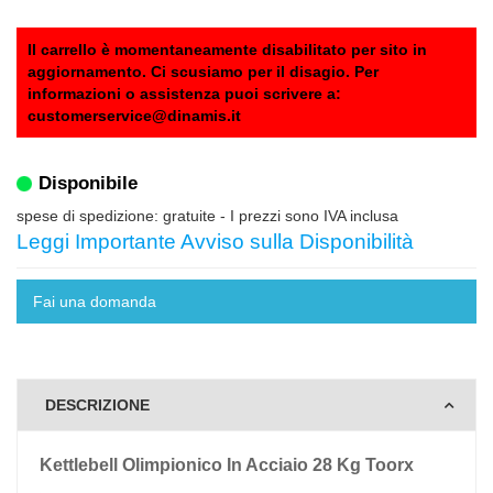
Il carrello è momentaneamente disabilitato per sito in
aggiornamento. Ci scusiamo per il disagio. Per
informazioni o assistenza puoi scrivere a:
customerservice@dinamis.it
Disponibile
spese di spedizione: gratuite
- I prezzi sono IVA inclusa
Leggi Importante Avviso sulla Disponibilità
Fai una domanda
DESCRIZIONE
Kettlebell Olimpionico In Acciaio 28 Kg Toorx