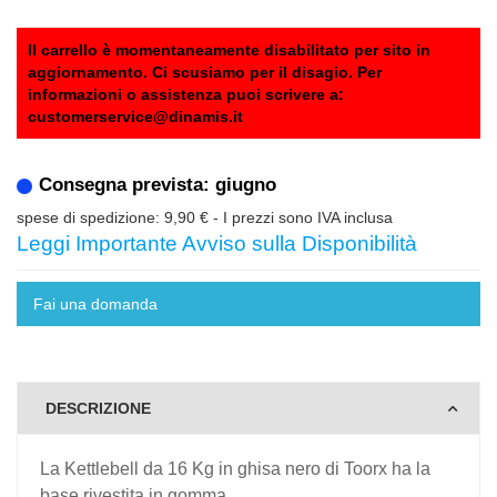
Il carrello è momentaneamente disabilitato per sito in
aggiornamento. Ci scusiamo per il disagio. Per
informazioni o assistenza puoi scrivere a:
customerservice@dinamis.it
Consegna prevista: giugno
spese di spedizione: 9,90 €
- I prezzi sono IVA inclusa
Leggi Importante Avviso sulla Disponibilità
Fai una domanda
DESCRIZIONE
La Kettlebell da 16 Kg in ghisa nero di Toorx ha la
base rivestita in gomma.