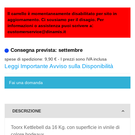
Il carrello è momentaneamente disabilitato per sito in
aggiornamento. Ci scusiamo per il disagio. Per
informazioni o assistenza puoi scrivere a:
customerservice@dinamis.it
Consegna prevista: settembre
spese di spedizione: 9,90 €
- I prezzi sono IVA inclusa
Leggi Importante Avviso sulla Disponibilità
Fai una domanda
DESCRIZIONE
Toorx Kettlebell da 16 Kg. con superficie in vinile di
colore bodeaux.