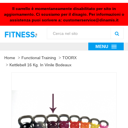
Il carrello è momentaneamente disabilitato per sito in
aggiornamento. Ci scusiamo per il disagio. Per informazioni o
assistenza puoi scrivere a:
customerservice@dinamis.it
MENU
Home
Functional Training
TOORX
Kettlebell 16 Kg. In Vinile Bodeaux