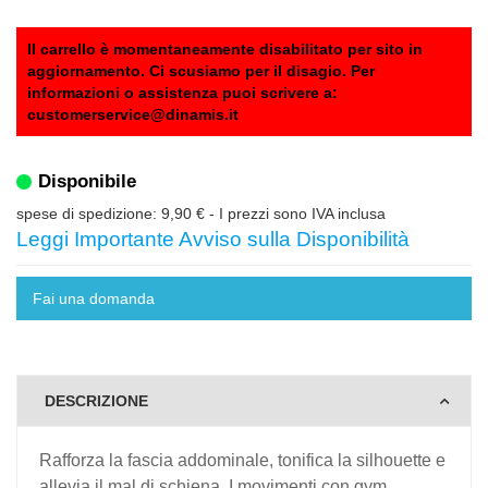
Il carrello è momentaneamente disabilitato per sito in
aggiornamento. Ci scusiamo per il disagio. Per
informazioni o assistenza puoi scrivere a:
customerservice@dinamis.it
Disponibile
spese di spedizione: 9,90 €
- I prezzi sono IVA inclusa
Leggi Importante Avviso sulla Disponibilità
Fai una domanda
DESCRIZIONE
Rafforza la fascia addominale, tonifica la silhouette e
allevia il mal di schiena
. I movimenti con gym