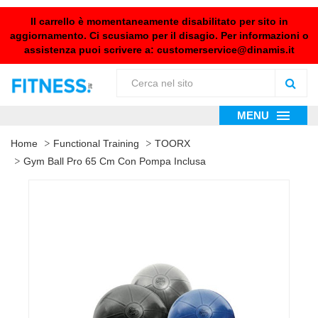
Il carrello è momentaneamente disabilitato per sito in
aggiornamento. Ci scusiamo per il disagio. Per informazioni o
assistenza puoi scrivere a:
customerservice@dinamis.it
MENU
Home
Functional Training
TOORX
Gym Ball Pro 65 Cm Con Pompa Inclusa