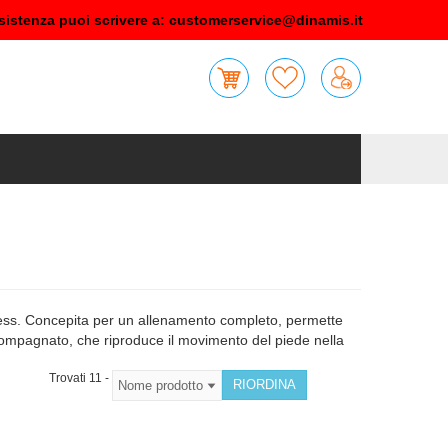
sistenza puoi scrivere a:
customerservice@dinamis.it
-fitness. Concepita per un allenamento completo, permette
ccompagnato, che riproduce il movimento del piede nella
Trovati 11 -