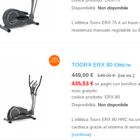
codice prodotto:
ERX-75
Disponibilità:
Non disponibile
L'ellittica Toorx ERX 75 è un buon
resistenza manuale regolabile su 8
-18%
SCONTO
TOORX ERX 80
Ellittiche
449,00 €
549,00 €
(iva inc.)
435,53 €
se paghi con bonifico a
invio gratuito
codice prodotto:
ERX-80
Disponibilità:
Non disponibile
L'ellittica Toorx ERX 80 HRC ha u
cardiaca grazie al sistema di sensor
[continua]