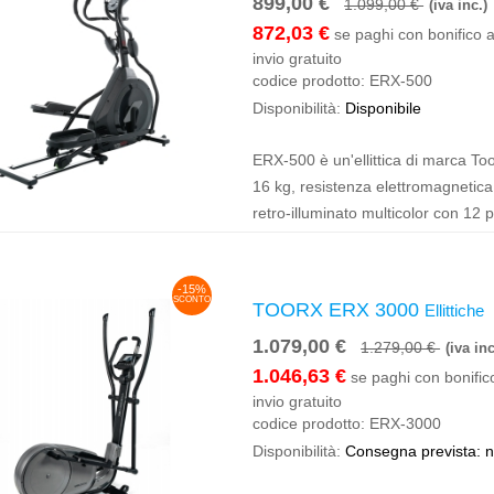
899,00 €
1.099,00 €
(iva inc.)
872,03 €
se paghi con bonifico a
invio gratuito
codice prodotto:
ERX-500
Disponibilità:
Disponibile
ERX-500 è un'ellittica di marca Toor
16 kg, resistenza elettromagnetica 
retro-illuminato multicolor con 12 
-15%
SCONTO
TOORX ERX 3000
Ellittiche
1.079,00 €
1.279,00 €
(iva inc
1.046,63 €
se paghi con bonifico
invio gratuito
codice prodotto:
ERX-3000
Disponibilità:
Consegna prevista: 