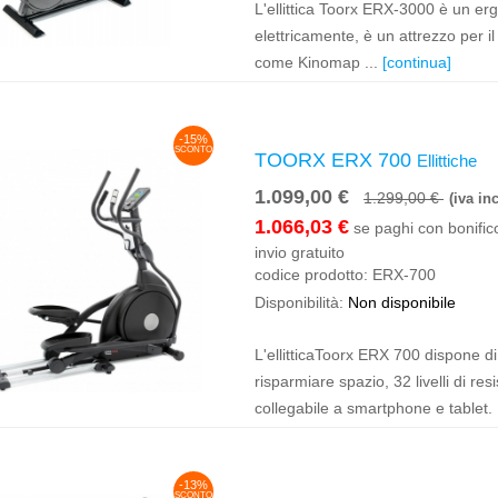
L'ellittica Toorx ERX-3000 è un erg
elettricamente, è un attrezzo per i
come Kinomap ...
[continua]
-15%
SCONTO
TOORX ERX 700
Ellittiche
1.099,00 €
1.299,00 €
(iva inc
1.066,03 €
se paghi con bonifico
invio gratuito
codice prodotto:
ERX-700
Disponibilità:
Non disponibile
L'ellitticaToorx ERX 700 dispone di
risparmiare spazio, 32 livelli di re
collegabile a smartphone e tablet. 
-13%
SCONTO