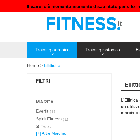
Il carrello è momentaneamente disabilitato per sito i
Training aerobico
Training isotonico
El
Home
>
Ellittiche
FILTRI
Ellitt
L'Ellittic
MARCA
un utiliz
Everfit
(1)
marcia e 
Spirit Fitness
(1)
Toorx
[+] Altre Marche...