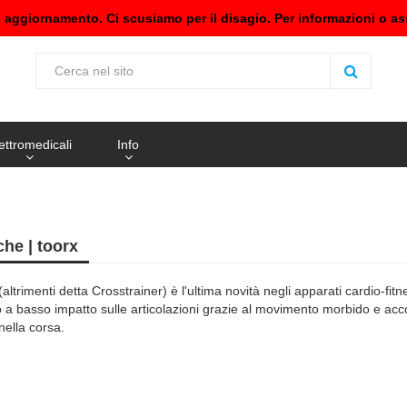
n aggiornamento. Ci scusiamo per il disagio. Per informazioni o as
ettromedicali
Info
iche | toorx
a (altrimenti detta Crosstrainer) è l'ultima novità negli apparati cardio
zo a basso impatto sulle articolazioni grazie al movimento morbido e a
nella corsa.