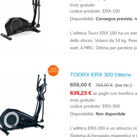
invio gratuito
codice prodotto:
ERX-100
Disponibilità:
Consegna prevista: 
L'ellittica Toorx ERX 100 ha un si
dello sforzo. Volano da 14 kg. Pes
watt, 4 HRC. Ottima per perdere p
-13%
SCONTO
TOORX ERX 300
Ellittiche
659,00 €
759,00 €
(iva inc.)
639,23 €
se paghi con bonifico a
invio gratuito
codice prodotto:
ERX-300
Disponibilità:
Non disponibile
L'ellittica ERX-300 è un attrezzo r
Sistema di frenaggio magnetico e r