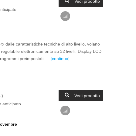
Vedi prodotto
nticipato
x dalle caratteristiche tecniche di alto livello, volano
regolabile elettronicamente su 32 livelli. Display LCD
programmi preimpostati. ...
[continua]
Vedi prodotto
.)
 anticipato
novembre