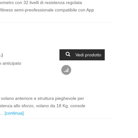
ometro con 32 livelli di resistenza regolata
l fitness semi-preofessionale compatibile con App
Vedi prodotto
.)
 anticipato
 volano anteriore e struttura pieghevole per
sistenza allo sforzo, volano da 18 Kg, console
...
[continua]