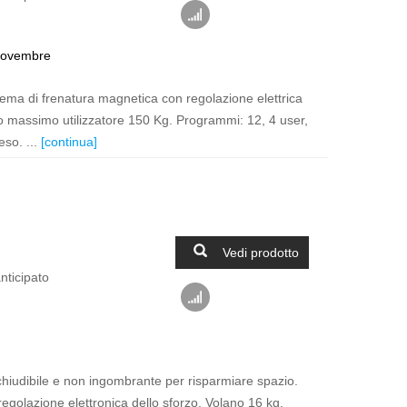
novembre
stema di frenatura magnetica con regolazione elettrica
o massimo utilizzatore 150 Kg. Programmi: 12, 4 user,
eso. ...
[continua]
Vedi prodotto
nticipato
ichiudibile e non ingombrante per risparmiare spazio.
egolazione elettronica dello sforzo. Volano 16 kg.