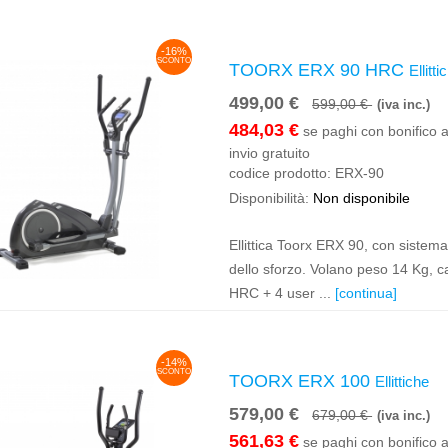
-16%
SCONTO
TOORX ERX 90 HRC
Ellitti
499,00 €
599,00 €
(iva inc.)
484,03 €
se paghi con bonifico a
invio gratuito
codice prodotto:
ERX-90
Disponibilità:
Non disponibile
Ellittica Toorx ERX 90, con sistem
dello sforzo. Volano peso 14 Kg, 
HRC + 4 user ...
[continua]
-14%
SCONTO
TOORX ERX 100
Ellittiche
579,00 €
679,00 €
(iva inc.)
561,63 €
se paghi con bonifico a