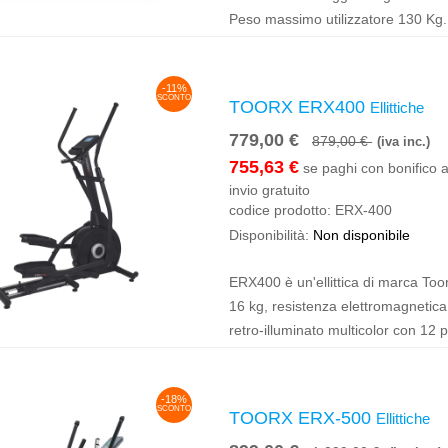
Peso massimo utilizzatore 130 Kg.
-11%
SCONTO
TOORX ERX400
Ellittiche
779,00 €
879,00 €
(iva inc.)
755,63 €
se paghi con bonifico a
invio gratuito
codice prodotto:
ERX-400
Disponibilità:
Non disponibile
ERX400 è un'ellittica di marca Toorx
16 kg, resistenza elettromagnetica 
retro-illuminato multicolor con 12 
-18%
SCONTO
TOORX ERX-500
Ellittiche