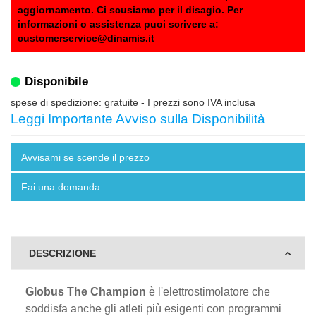
aggiornamento. Ci scusiamo per il disagio. Per
informazioni o assistenza puoi scrivere a:
customerservice@dinamis.it
Disponibile
spese di spedizione: gratuite
- I prezzi sono IVA inclusa
Leggi Importante Avviso sulla Disponibilità
Avvisami se scende il prezzo
Fai una domanda
DESCRIZIONE
Globus The Champion
è l'elettrostimolatore che
soddisfa anche gli atleti più esigenti con programmi