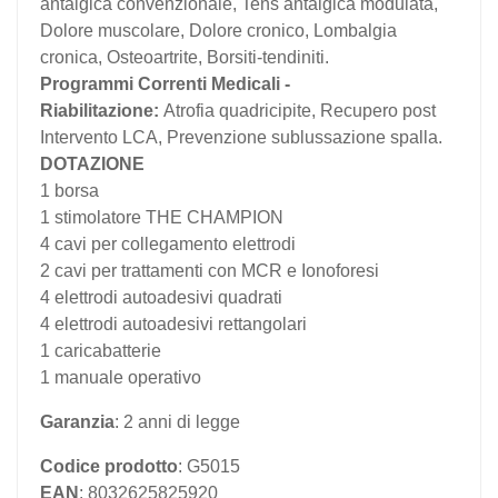
antalgica convenzionale, Tens antalgica modulata,
Dolore muscolare, Dolore cronico, Lombalgia
cronica, Osteoartrite, Borsiti-tendiniti.
Programmi Correnti Medicali -
Riabilitazione:
Atrofia quadricipite, Recupero post
Intervento LCA, Prevenzione sublussazione spalla.
DOTAZIONE
1 borsa
1 stimolatore THE CHAMPION
4 cavi per collegamento elettrodi
2 cavi per trattamenti con MCR e Ionoforesi
4 elettrodi autoadesivi quadrati
4 elettrodi autoadesivi rettangolari
1 caricabatterie
1 manuale operativo
Garanzia
: 2 anni di legge
Codice prodotto
: G5015
EAN
: 8032625825920