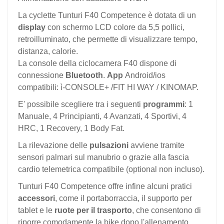
La cyclette Tunturi F40 Competence è dotata di un
display
con schermo LCD colore da 5,5 pollici,
retroilluminato, che permette di visualizzare tempo,
distanza, calorie.
La console della ciclocamera F40 dispone di
connessione
Bluetooth
.
App
Android/ios
compatibili: ì-CONSOLE+ /FIT HI WAY / KINOMAP.
E' possibile scegliere tra i seguenti
programmi
: 1
Manuale, 4 Principianti, 4 Avanzati, 4 Sportivi, 4
HRC, 1 Recovery, 1 Body Fat.
La rilevazione delle
pulsazioni
avviene tramite
sensori palmari sul manubrio o grazie alla fascia
cardio telemetrica compatibile (optional non incluso).
Tunturi F40 Competence offre infine alcuni pratici
accessori
, come il portaborraccia, il supporto per
tablet e le
ruote per il trasporto
, che consentono di
riporre comodamente la bike dopo l'allenamento.