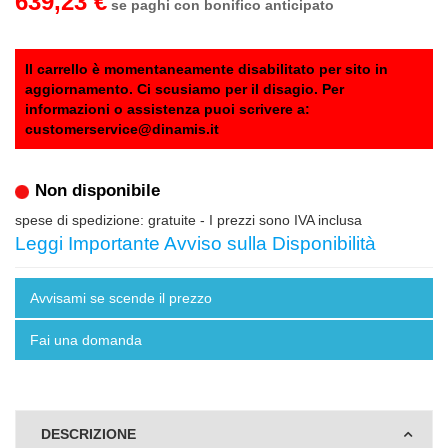
639,23 €
se paghi con bonifico anticipato
Il carrello è momentaneamente disabilitato per sito in
aggiornamento. Ci scusiamo per il disagio. Per
informazioni o assistenza puoi scrivere a:
customerservice@dinamis.it
Non disponibile
spese di spedizione: gratuite
- I prezzi sono IVA inclusa
Leggi Importante Avviso sulla Disponibilità
Avvisami se scende il prezzo
Fai una domanda
DESCRIZIONE