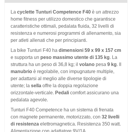
La
cyclette Tunturi Competence F40
è un attrezzo
home fitness per utilizzo domestico che garantisce
caratteristiche ottimali, pedalata fluida, 32 livelli di
resistenza e numerosi programmi di allenamento, sia
per atleti allenati che per principianti.
La bike Tunturi F40 ha
dimensioni 59 x 99 x 157 cm
e supporta un
peso massimo utente di 135 kg
. La
struttura ha un peso di 36,8 kg; il
volano
pesa
9 kg
. Il
manubrio
è regolabile, con impugnature multiple,
per adattarsi al meglio alle diverse tipologie di
utente; la
sella
offre la doppia regolazione
orizzontale-verticale.
Pedali
comfort assicurano una
pedalata agevole.
Tunturi F40 Competence ha un sistema di frenata
con magnete permanente, motorizzato, con
32 livelli
di resistenza
elettromagnetica. Resistenza 350 watt.
Alimentazione con adattatore 9V/1A.