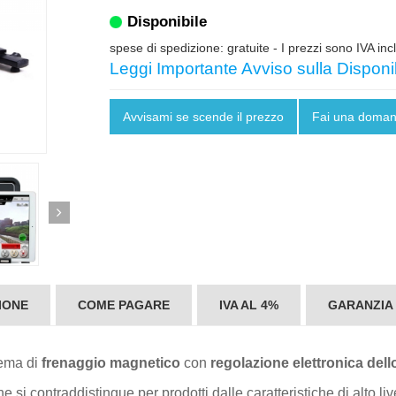
Disponibile
spese di spedizione: gratuite
- I prezzi sono IVA inc
Leggi Importante Avviso sulla Disponib
Avvisami se scende il prezzo
Fai una doma
IONE
COME PAGARE
IVA AL 4%
GARANZIA
tema di
frenaggio magnetico
con
regolazione elettronica dello
 contraddistingue per prodotti dalle caratteristiche di alto livell