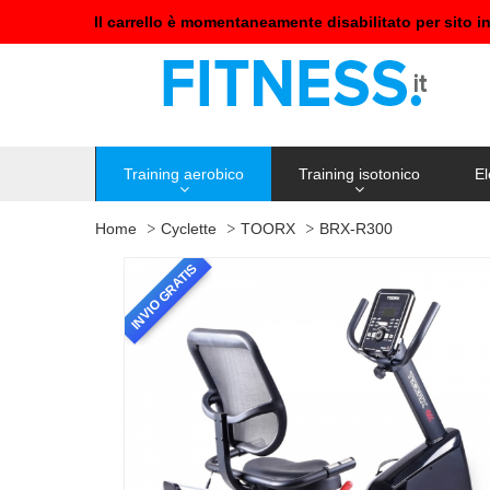
Il carrello è momentaneamente disabilitato per sito i
Training aerobico
Training isotonico
El
Home
Cyclette
TOORX
BRX-R300
INVIO GRATIS