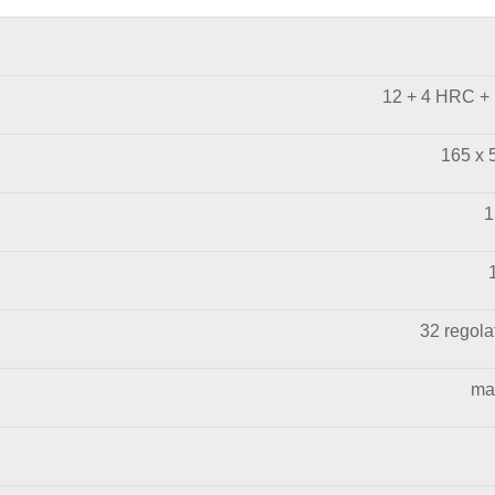
12 + 4 HRC + 
165 x 
1
32 regola
ma