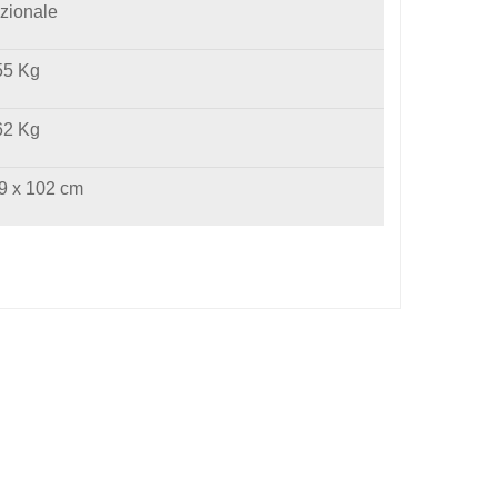
zionale
55 Kg
62 Kg
9 x 102 cm