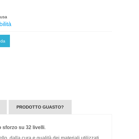
lusa
ilità
nda
PRODOTTO GUASTO?
 sforzo su 32 livelli
.
o, dalla cura e qualità dei materiali utilizzati,