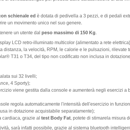
 con schienale ed
è dotata di pedivella a 3 pezzi, e di pedali ex
frire un movimento unico nel suo genere.
tenere un utente dal
peso massimo di 150 Kg
.
play LCD retro-illuminato multicolor (alimentato a rete elettrica
a distanza, la velocità, RPM, le calorie e le pulsazioni, rilevate
olar® T31 o T34, del tipo non codificato non inclusa in dotazio
lata sui 32 livelli;
nce, 4 Sporty);
ercizio viene gestita dalla console e aumenterà negli esercizi a
sole regola automaticamente l'intensità dell'esercizio in funzion
clusa in dotazione acquistabile separatamente);
a cardiaca, grazie al
test Body Fat
, potete di stimarela misura 
tività, sarà infatti possibile, grazie al sistema bluetooth intellige