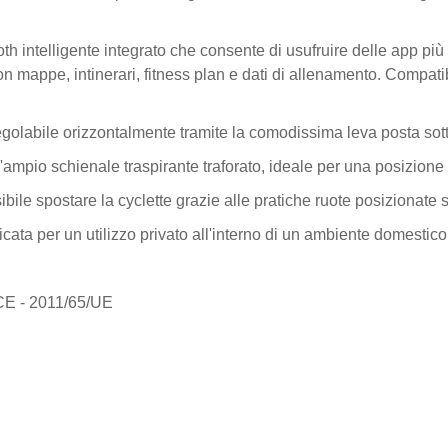
th intelligente integrato che consente di usufruire delle app più 
on mappe, intinerari, fitness plan e dati di allenamento. Comp
golabile orizzontalmente tramite la comodissima leva posta sotto
un'ampio schienale traspirante traforato, ideale per una posizione
bile spostare la cyclette grazie alle pratiche ruote posizionate s
ficata per un utilizzo privato all'interno di un ambiente domestic
/CE - 2011/65/UE