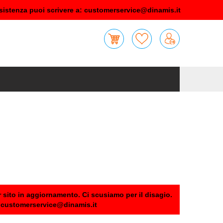
sistenza puoi scrivere a:
customerservice@dinamis.it
 sito in aggiornamento. Ci scusiamo per il disagio.
:
customerservice@dinamis.it