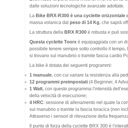
dalle soluzioni tecnologiche avanzate adottate.
La
Bike BRX-R300 è una cyclette orizzontale
massa volanica dal
peso di 14 Kg
, che saprà of
La struttura della
BRX
R300
è robusta e può sos
Questa cyclette Toorx
è equipaggiata con un dis
possibile tenere sempre sotto controllo il tempo, l
si trovano sul manubrio o tramite fascia cardio P
La bike è dotata dei seguenti programmi:
1 manuale
, con cui variare la resistenza alla peda
12 programmi preimpostati
(4 Beginner, 4 Adva
1 Watt
, con questo programma l'intensità dell'es
della velocità di esecuzione;
4 HRC
: sessione di allenamento nel quale la con
sul manubrio o tramite la fascia toracica (non in
Attraverso i sensori di rilevazione della frequenz
Il punto di forza della cyclette BRX 300 è l'interat