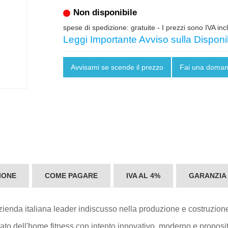
Non disponibile
spese di spedizione: gratuite
- I prezzi sono IVA inc
Leggi Importante Avviso sulla Disponib
Avvisami se scende il prezzo
Fai una doma
IONE
COME PAGARE
IVA AL 4%
GARANZIA
azienda italiana leader indiscusso nella produzione e costruzione 
to dell'home fitness con intento innovativo, moderno e propositiv