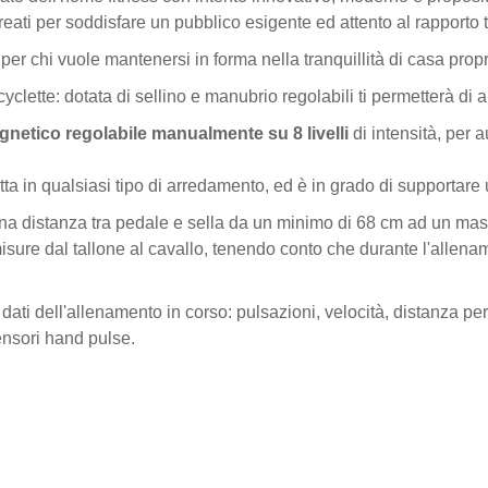
reati per soddisfare un pubblico esigente ed attento al rapporto t
per chi vuole mantenersi in forma nella tranquillità di casa propr
 cyclette: dotata di sellino e manubrio regolabili ti permetterà di a
netico regolabile manualmente su 8 livelli
di intensità, per 
datta in qualsiasi tipo di arredamento, ed è in grado di supportare
na distanza tra pedale e sella da un minimo di 68 cm ad un mass
e misure dal tallone al cavallo, tenendo conto che durante l'all
 i dati dell'allenamento in corso: pulsazioni, velocità, distanza p
nsori hand pulse.