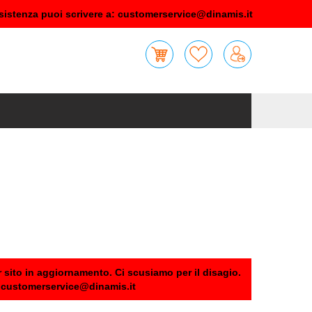
sistenza puoi scrivere a:
customerservice@dinamis.it
 sito in aggiornamento. Ci scusiamo per il disagio.
:
customerservice@dinamis.it