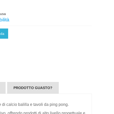
lusa
ilità
nda
PRODOTTO GUASTO?
di calcio balilla e tavoli da ping pong.
o, offrendo prodotti di alto livello progettuale e