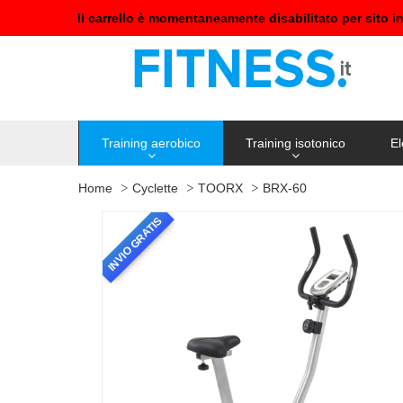
Il carrello è momentaneamente disabilitato per sito i
Training aerobico
Training isotonico
El
Home
Cyclette
TOORX
BRX-60
INVIO GRATIS