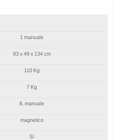
1 manuale
83 x 49 x 134 cm
110 Kg
7 Kg
8, manuale
magnetico
Sì