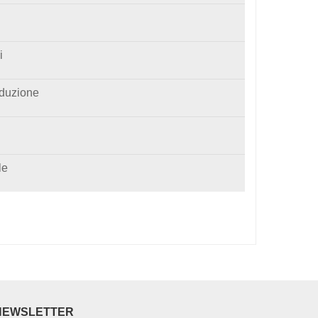
i
nduzione
le
NEWSLETTER