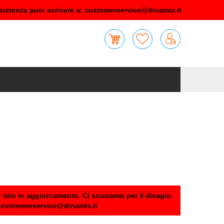
sistenza puoi scrivere a:
customerservice@dinamis.it
 sito in aggiornamento. Ci scusiamo per il disagio.
:
customerservice@dinamis.it