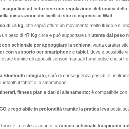
a,
magnetico ad induzione con regolazione elettronica dello
la misurazione dei livelli di sforzo espressi in Watt.
so di 14 kg
,
che saprà offrire un movimento molto fluido e silen
a un peso di
47 Kg
circa e può supportare un
utente dal
peso m
 con schienale per appoggiare la schiena,
vanta caratteristic
lor
con supporto per smartphone e tablet
, dove è possibile v
rilevate tramite gli appositi sensori manuali hand pulse che si t
a Bluetooth integrato
, sarà di conseguenza possibile usufruire 
luetooth il tablet e lo smartphone.
inerari, fitness plan e dati di allenamento;
è compatibile con
RGO
è
regolabile in profondità tramite la pratica leva
posta sott
oorx è la realizzazione di un'
ampio schienale traspirante tra