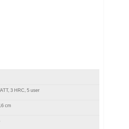
WATT, 3 HRC, 5 user
116 cm
G