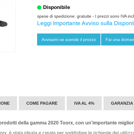
Disponibile
spese di spedizione: gratuite
- I prezzi sono IVA inc
Leggi Importante Avviso sulla Disponib
Avvisami se scende il prezzo
Fai una doma
IONE
COME PAGARE
IVA AL 4%
GARANZIA
odotti della gamma 2020 Toorx, con un'importante miglioria
è stata ideata e creata per soddisfare le richieste dei utilizza