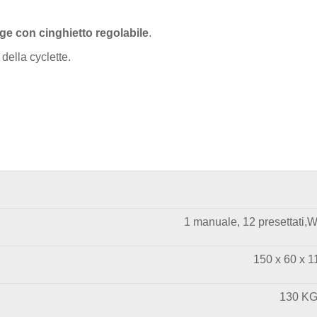
rge con cinghietto regolabile
.
della cyclette.
1 manuale, 12 presettati,
150 x 60 x 
130 K