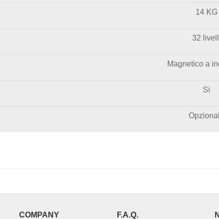
14 KG
32 livell
Magnetico a i
Si
Opziona
COMPANY
F.A.Q.