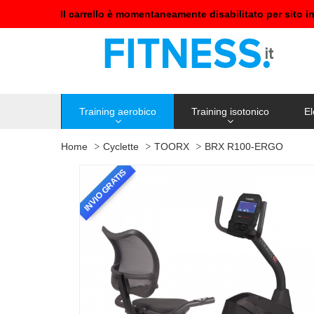
Il carrello è momentaneamente disabilitato per sito i
Training aerobico
Training isotonico
El
Home
Cyclette
TOORX
BRX R100-ERGO
INVIO GRATIS