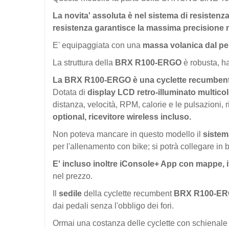
La novita' assoluta è nel sistema di resistenz
resistenza
garantisce la massima precisione nel
E' equipaggiata con una
massa volanica
dal pe
La struttura della
BRX R100-ERGO
è robusta, h
La
BRX R100-ERGO
è una cyclette recumbent
Dotata di
display LCD retro-illuminato multico
distanza, velocità, RPM, calorie e le pulsazioni, 
optional, ricevitore wireless incluso.
Non poteva mancare in questo modello il
sistem
per l'allenamento con bike; si potrà collegare in b
E' incluso inoltre
iConsole+ App
con mappe, it
nel prezzo.
Il
sedile
della cyclette recumbent
BRX R100-E
dai pedali senza l'obbligo dei fori.
Ormai una costanza delle cyclette con schienale T