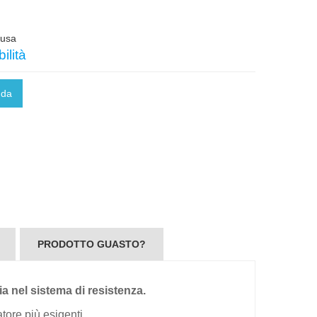
lusa
ilità
nda
PRODOTTO GUASTO?
 nel sistema di resistenza.
tore più esigenti