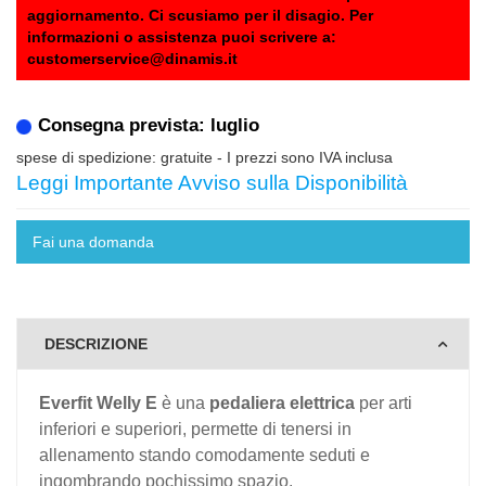
aggiornamento. Ci scusiamo per il disagio. Per
informazioni o assistenza puoi scrivere a:
customerservice@dinamis.it
Consegna prevista: luglio
spese di spedizione: gratuite
- I prezzi sono IVA inclusa
Leggi Importante Avviso sulla Disponibilità
Fai una domanda
DESCRIZIONE
Everfit Welly E
è una
pedaliera
elettrica
per arti
inferiori e superiori, permette di tenersi in
allenamento stando comodamente seduti e
ingombrando pochissimo spazio.