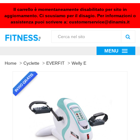
Il carrello è momentaneamente disabilitato per sito in
aggiornamento. Ci scusiamo per il disagio. Per informazioni o
assistenza puoi scrivere a:
customerservice@dinamis.it
MENU
Home
Cyclette
EVERFIT
Welly E
INVIO GRATIS