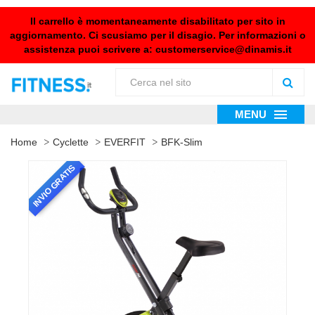
Il carrello è momentaneamente disabilitato per sito in
aggiornamento. Ci scusiamo per il disagio. Per informazioni o
assistenza puoi scrivere a:
customerservice@dinamis.it
MENU
Home
Cyclette
EVERFIT
BFK-Slim
INVIO GRATIS