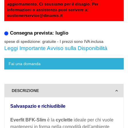
aggiornamento. Ci scusiamo per il disagio. Per
informazioni o assistenza puoi scrivere a:
customerservice@dinamis.it
Consegna prevista: luglio
spese di spedizione: gratuite
- I prezzi sono IVA inclusa
Leggi Importante Avviso sulla Disponibilità
Fai una domanda
DESCRIZIONE
Salvaspazio e richiudibile
Everfit BFK-Slim
è la
cyclette
ideale per chi vuole
mantenersi in forma nella comodità dell'ambiente