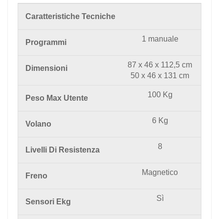
Caratteristiche Tecniche
1 manuale
Programmi
87 x 46 x 112,5 cm
Dimensioni
50 x 46 x 131 cm
100 Kg
Peso Max Utente
6 Kg
Volano
8
Livelli Di Resistenza
Magnetico
Freno
Sì
Sensori Ekg