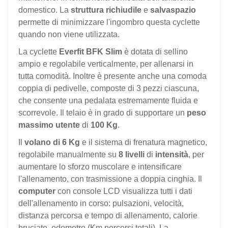
domestico. La
struttura
richiudile
e
salvaspazio
permette di minimizzare l'ingombro questa cyclette
quando non viene utilizzata.
La cyclette
Everfit BFK Slim
è dotata di sellino
ampio e regolabile verticalmente, per allenarsi in
tutta comodità. Inoltre è presente anche una comoda
coppia di pedivelle, composte di 3 pezzi ciascuna,
che consente una pedalata estremamente fluida e
scorrevole. Il telaio è in grado di supportare un
peso
massimo utente
di
100 Kg
.
Il
volano di 6 Kg
e il sistema di frenatura magnetico,
regolabile manualmente su
8 livelli
di
intensità
, per
aumentare lo sforzo muscolare e intensificare
l'allenamento, con trasmissione a doppia cinghia. Il
computer
con console LCD visualizza tutti i dati
dell'allenamento in corso: pulsazioni, velocità,
distanza percorsa e tempo di allenamento, calorie
bruciate, odometro (Km percorsi totali). La