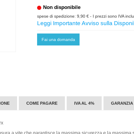
Non disponibile
spese di spedizione: 9,90 €
- I prezzi sono IVA incl
Leggi Importante Avviso sulla Disponib
Fai una domanda
IONE
COME PAGARE
IVA AL 4%
GARANZIA
rx
iusura a vite che garantisce la massima sicurezza e la massima sta