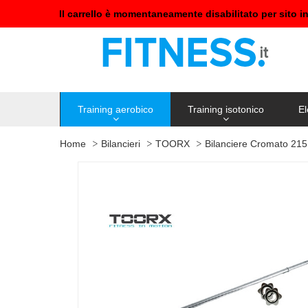
Il carrello è momentaneamente disabilitato per sito i
Training aerobico
Training isotonico
El
Home
Bilancieri
TOORX
Bilanciere Cromato 215