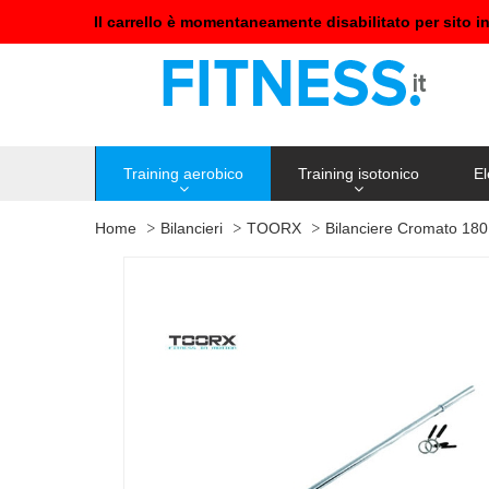
Il carrello è momentaneamente disabilitato per sito i
Training aerobico
Training isotonico
El
Home
Bilancieri
TOORX
Bilanciere Cromato 180