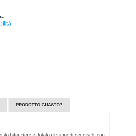
usa
ilità
PRODOTTO GUASTO?
esto bilanciere è dotato di supporti per dischi con