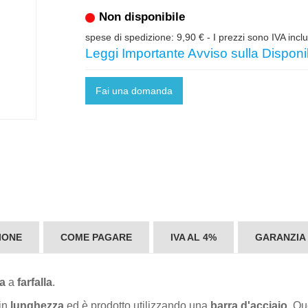
Non disponibile
spese di spedizione: 9,90 €
- I prezzi sono IVA incl
Leggi Importante Avviso sulla Disponib
Fai una domanda
IONE
COME PAGARE
IVA AL 4%
GARANZIA
a
a
farfalla
.
in
lunghezza
ed è prodotto utilizzando una
barra d'acciaio
. Qu