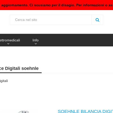
n aggiornamento. Ci scusiamo per il disagio. Per informazioni o as
ettromedicali
Info
ce Digitali soehnle
gitali
SOEHNLE BILANCIA DIGI