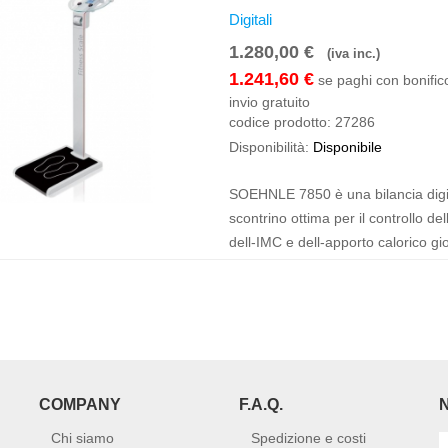
Digitali
1.280,00 €
(iva inc.)
1.241,60 €
se paghi con bonifico
invio gratuito
codice prodotto:
27286
Disponibilità:
Disponibile
SOEHNLE 7850 è una bilancia digita
scontrino ottima per il controllo d
dell-IMC e dell-apporto calorico gio
COMPANY
F.A.Q.
Chi siamo
Spedizione e costi