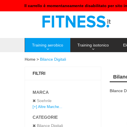
Il carrello è momentaneamente disabilitato per sito i
Training aerobico
Training isotonico
El
Home
>
Bilance Digitali
FILTRI
Bilan
Bilance Di
MARCA
Soehnle
[+] Altre Marche...
CATEGORIE
Bilance Digitali