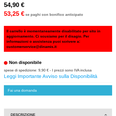
54,90 €
53,25 €
se paghi con bonifico anticipato
Il carrello è momentaneamente disabilitato per sito in
aggiornamento. Ci scusiamo per il disagio. Per
informazioni o assistenza puoi scrivere a:
customerservice@dinamis.it
Non disponibile
spese di spedizione: 9,90 €
- I prezzi sono IVA inclusa
Leggi Importante Avviso sulla Disponibilità
Fai una domanda
DESCRIZIONE