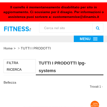
Il carrello è momentaneamente disabilitato per sito in
aggiornamento. Ci scusiamo per il disagio. Per informazioni o
assistenza puoi scrivere a:
customerservice@dinamis.it
MENU
Home
>
TUTTI I PRODOTTI
TUTTI I PRODOTTI lpg-
FILTRA
RICERCA
systems
Bellezza
Trovati 1 -
-16%
SCONTO