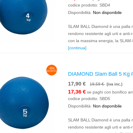
codice prodotto:
SBD4
Disponibilità:
Non disponibile
SLAM BALL Diamond è una palla med
rendono resistente agli urti e anti
con la massima energia; la SLAM-B
[continua]
-8%
SCONTO
DIAMOND Slam Ball 5 Kg
17,90 €
19,59 €
(iva inc.)
17,36 €
se paghi con bonifico ant
codice prodotto:
SBD5
Disponibilità:
Non disponibile
SLAM BALL Diamond è una palla med
rendono resistente agli urti e anti