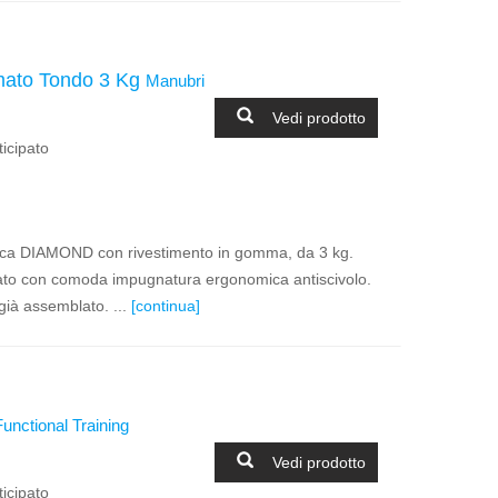
ato Tondo 3 Kg
Manubri
Vedi prodotto
icipato
rca DIAMOND con rivestimento in gomma, da 3 kg.
o con comoda impugnatura ergonomica antiscivolo.
ià assemblato. ...
[continua]
Functional Training
Vedi prodotto
icipato