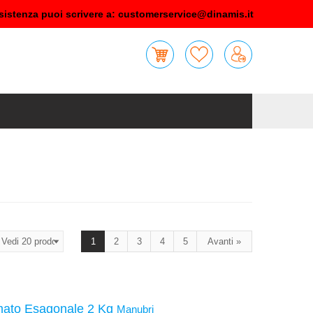
sistenza puoi scrivere a:
customerservice@dinamis.it
1
2
3
4
5
Avanti »
to Esagonale 2 Kg
Manubri