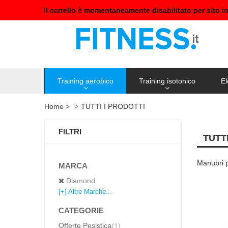
Il carrello è momentaneamente disabilitato per sito i
Training aerobico
Training isotonico
El
Home
>
TUTTI I PRODOTTI
FILTRI
TUTT
Manubri pe
MARCA
Diamond
[+] Altre Marche...
CATEGORIE
Offerte Pesistica
(1)