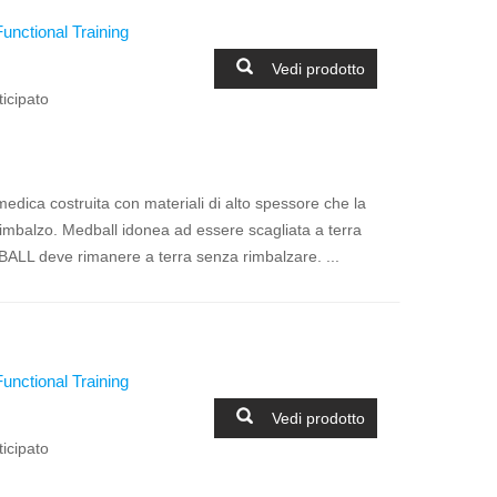
Functional Training
Vedi prodotto
icipato
ica costruita con materiali di alto spessore che la
-rimbalzo. Medball idonea ad essere scagliata a terra
ALL deve rimanere a terra senza rimbalzare. ...
Functional Training
Vedi prodotto
icipato