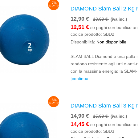
-7%
SCONTO
DIAMOND Slam Ball 2 Kg
12,90 €
13,99 €
(iva inc.)
12,51 €
se paghi con bonifico ant
codice prodotto:
SBD2
Disponibilità:
Non disponibile
SLAM BALL Diamond è una palla med
rendono resistente agli urti e anti
con la massima energia; la SLAM-B
[continua]
-6%
SCONTO
DIAMOND Slam Ball 3 Kg
14,90 €
15,99 €
(iva inc.)
14,45 €
se paghi con bonifico ant
codice prodotto:
SBD3