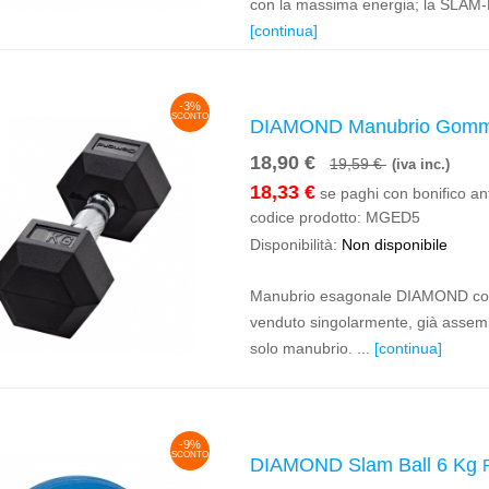
con la massima energia; la SLAM-B
[continua]
-3%
SCONTO
DIAMOND Manubrio Gomma
18,90 €
19,59 €
(iva inc.)
18,33 €
se paghi con bonifico ant
codice prodotto:
MGED5
Disponibilità:
Non disponibile
Manubrio esagonale DIAMOND con 
venduto singolarmente, già assembl
solo manubrio. ...
[continua]
-9%
SCONTO
DIAMOND Slam Ball 6 Kg