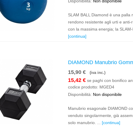
Disponibilità:
Non disponibile
SLAM BALL Diamond è una palla med
rendono resistente agli urti e anti
con la massima energia; la SLAM-B
[continua]
DIAMOND Manubrio Gomma
15,90 €
(iva inc.)
15,42 €
se paghi con bonifico ant
codice prodotto:
MGED4
Disponibilità:
Non disponibile
Manubrio esagonale DIAMOND con 
venduto singolarmente, già assembl
solo manubrio. ...
[continua]