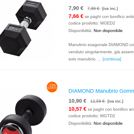
7,90 €
7,99 €
(iva inc.)
7,66 €
se paghi con bonifico anti
codice prodotto:
MGED2
Disponibilità:
Non disponibile
Manubrio esagonale DIAMOND con 
venduto singolarmente, già assembl
solo manubrio. ...
[continua]
-13%
SCONTO
DIAMOND Manubrio Gomm
10,90 €
12,59 €
(iva inc.)
10,57 €
se paghi con bonifico ant
codice prodotto:
MGTD2
Disponibilità:
Non disponibile