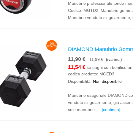
Manubrio professionale tondo ma
Codice: MGTD2. Manubrio gommat
Manubrio venduto singolarmente, g
-0%
SCONTO
DIAMOND Manubrio Gomma
11,90 €
11,99 €
(iva inc.)
11,54 €
se paghi con bonifico ant
codice prodotto:
MGED3
Disponibilità:
Non disponibile
Manubrio esagonale DIAMOND con 
venduto singolarmente, già assembl
solo manubrio. ...
[continua]